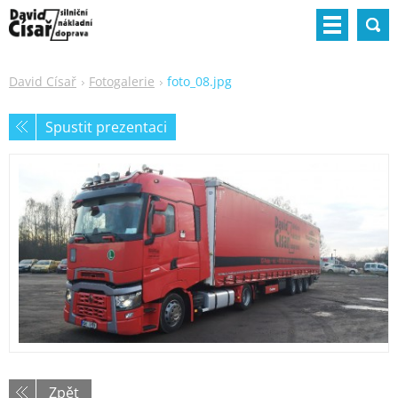
David Císař
Fotogalerie
foto_08.jpg
Spustit prezentaci
Zpět