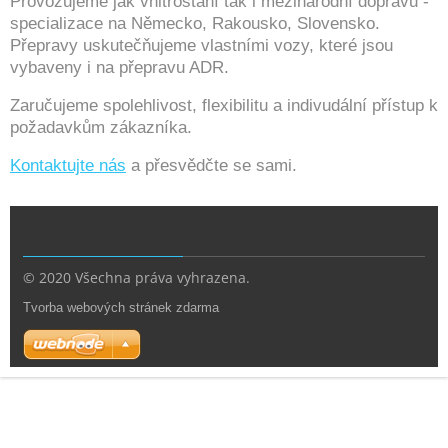
Provozujeme jak vnitrostání tak i mezinárodní dopravu -
specializace na Německo, Rakousko, Slovensko.
Přepravy uskutečňujeme vlastními vozy, které jsou
vybaveny i na přepravu ADR.
Zaručujeme spolehlivost, flexibilitu a indivudální přístup k
požadavkům zákazníka.
Kontaktujte nás
a přesvědčte se sami.
© 2020 Všechna práva vyhrazena.
Tvorba webových stránek zdarma