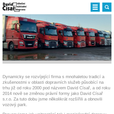
Dynamicky se rozvíjející firma s mnohaletou tradicí a
zkušenostmi v oblasti dopravních služeb působící na
trhu již od roku 2000 pod názvem David Císař, a od roku
2014 nově se změnou právní formy jako David Císař
s.r.o. Za tuto dobu jsme několikrát rozšířili a obnovili
vozový park.