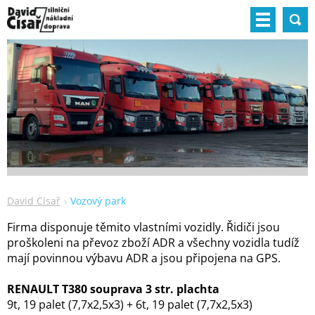
David Císař
Vozový park
Firma disponuje těmito vlastními vozidly. Řidiči jsou
proškoleni na převoz zboží ADR a všechny vozidla tudíž
mají povinnou výbavu ADR a jsou připojena na GPS.
RENAULT T380 souprava 3 str. plachta
9t, 19 palet (7,7x2,5x3) + 6t, 19 palet (7,7x2,5x3)